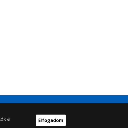
tók a
Elfogadom