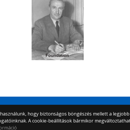
tem
) használunk, hogy biztonságos böngészés mellett a legjobb
ogatóinknak. A cookie-beállítások bármikor megváltoztatha
formáció